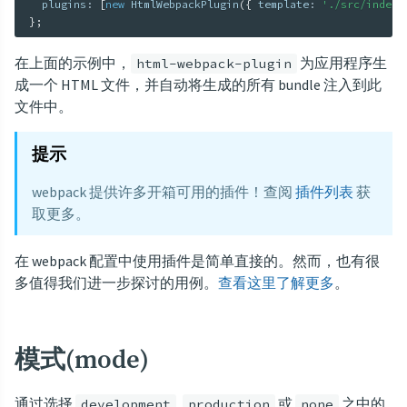
  plugins
:
[
new
HtmlWebpackPlugin
(
{
 template
:
'./src/index.
}
;
在上面的示例中，
为应用程序生
html-webpack-plugin
成一个 HTML 文件，并自动将生成的所有 bundle 注入到此
文件中。
提示
webpack 提供许多开箱可用的插件！查阅
插件列表
获
取更多。
在 webpack 配置中使用插件是简单直接的。然而，也有很
多值得我们进一步探讨的用例。
查看这里了解更多
。
模式(mode)
通过选择
,
或
之中的
development
production
none