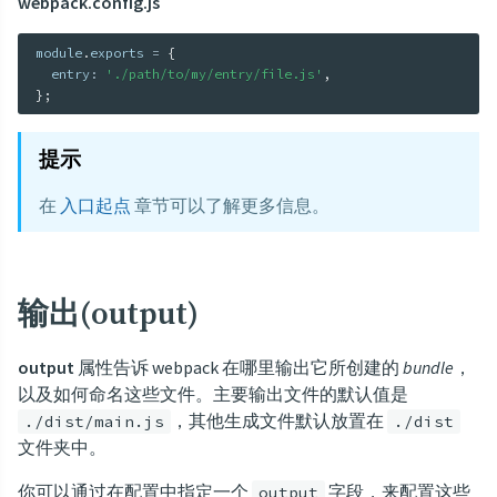
webpack.config.js
module
.
exports 
=
{
  entry
:
'./path/to/my/entry/file.js'
,
}
;
提示
在
入口起点
章节可以了解更多信息。
输出(output)
output
属性告诉 webpack 在哪里输出它所创建的
bundle
，
以及如何命名这些文件。主要输出文件的默认值是
，其他生成文件默认放置在
./dist/main.js
./dist
文件夹中。
你可以通过在配置中指定一个
字段，来配置这些
output