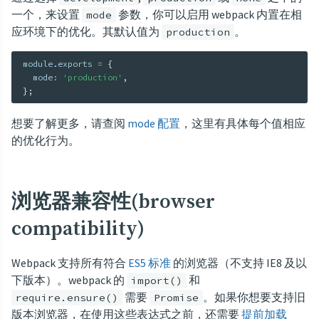
一个，来设置
参数，你可以启用 webpack 内置在相
mode
应环境下的优化。其默认值为
。
production
module
.
exports 
=
{
  mode
:
'production'
,
}
;
想要了解更多，请查阅
mode 配置
，这里有具体每个值相应
的优化行为。
浏览器兼容性(browser
compatibility)
Webpack 支持所有符合
ES5 标准
的浏览器（不支持 IE8 及以
下版本）。webpack 的
和
import()
需要
。如果你想要支持旧
require.ensure()
Promise
版本浏览器，在使用这些表达式之前，还需要
提前加载