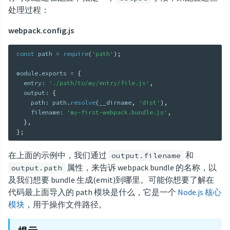
处理过程：
webpack.config.js
const
 path 
=
require
(
'path'
)
;
module
.
exports 
=
{
  entry
:
'./path/to/my/entry/file.js'
,
  output
:
{
    path
:
 path
.
resolve
(
__dirname
,
'dist'
)
,
    filename
:
'my-first-webpack.bundle.js'
,
}
,
}
;
在上面的示例中，我们通过
和
output.filename
属性，来告诉 webpack bundle 的名称，以
output.path
及我们想要 bundle 生成(emit)到哪里。可能你想要了解在
代码最上面导入的 path 模块是什么，它是一个
Node.js 核心
模块
，用于操作文件路径。