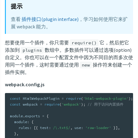
提示
查看
插件接口(plugin interface)
，学习如何使用它来扩
展 webpack 能力。
想要使用一个插件，你只需要
它，然后把它
require()
添加到
数组中。多数插件可以通过选项(option)
plugins
自定义。你也可以在一个配置文件中因为不同目的而多次使
用同一个插件，这时需要通过使用
操作符来创建一个
new
插件实例。
webpack.config.js
const
 HtmlWebpackPlugin 
=
require
(
'html-webpack-plugin'
)
;
const
 webpack 
=
require
(
'webpack'
)
;
// 用于访问内置插件
module
.
exports 
=
{
  module
:
{
    rules
:
[
{
 test
:
/\.txt$/
,
 use
:
'raw-loader'
}
]
,
}
,