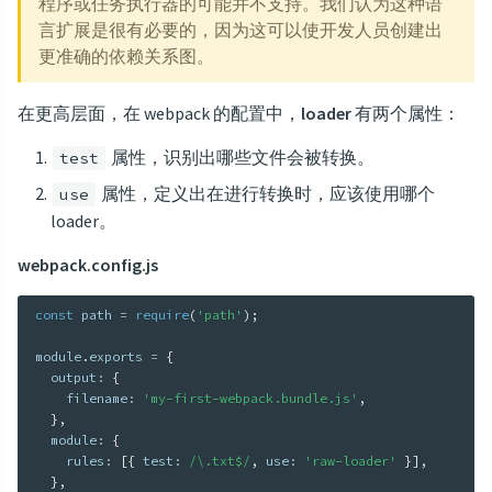
程序或任务执行器的可能并不支持。我们认为这种语
言扩展是很有必要的，因为这可以使开发人员创建出
更准确的依赖关系图。
在更高层面，在 webpack 的配置中，
loader
有两个属性：
属性，识别出哪些文件会被转换。
test
属性，定义出在进行转换时，应该使用哪个
use
loader。
webpack.config.js
const
 path 
=
require
(
'path'
)
;
module
.
exports 
=
{
  output
:
{
    filename
:
'my-first-webpack.bundle.js'
,
}
,
  module
:
{
    rules
:
[
{
 test
:
/\.txt$/
,
 use
:
'raw-loader'
}
]
,
}
,