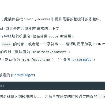
，此插件会把 dll-only-bundles 引用到需要的预编译的依赖中。
ifest (或者是内容属性)中请求的上下文
ndle 中模块的扩展名 (仅在使用 'scope' 时使用)。
和
的对象，或者是一个字符串 —— 编译时用于加载 JSON man
name
id 的映射（默认值为
）
manifest.content
名称（默认值为
）（可参考
）
manifest.name
externals
暴露的 (
libraryTarget
)
ns
)
;
件来把依赖的名称映射到模块的 id 上，之后再在需要的时候通过内置的
__