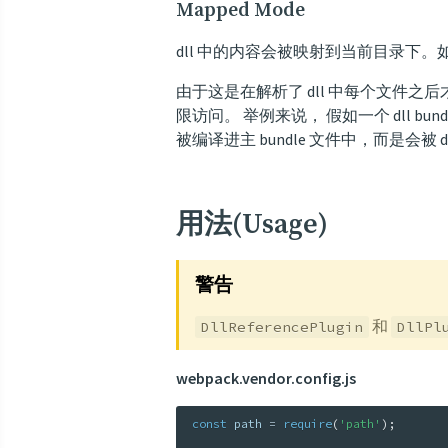
Mapped Mode
dll 中的内容会被映射到当前目录下。
由于这是在解析了 dll 中每个文件之后
限访问。 举例来说， 假如一个 dll bund
被编译进主 bundle 文件中，而是会被 d
用法(Usage)
警告
和
DllReferencePlugin
DllPl
webpack.vendor.config.js
const
 path 
=
require
(
'path'
)
;