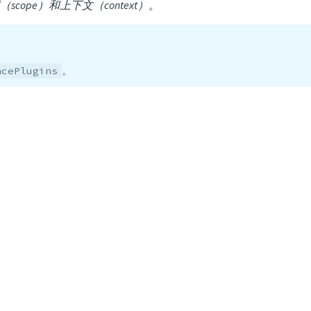
ope）和上下文（context）。
。
ncePlugins