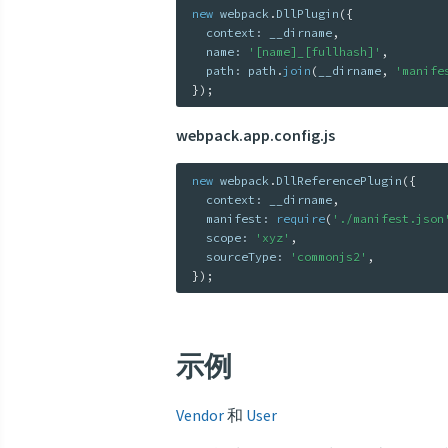
new
webpack
.
DllPlugin
(
{
  context
:
 __dirname
,
  name
:
'[name]_[fullhash]'
,
  path
:
 path
.
join
(
__dirname
,
'manife
}
)
;
webpack.app.config.js
new
webpack
.
DllReferencePlugin
(
{
  context
:
 __dirname
,
  manifest
:
require
(
'./manifest.json
  scope
:
'xyz'
,
  sourceType
:
'commonjs2'
,
}
)
;
示例
Vendor
和
User