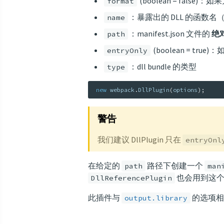
(boolean = false)：如
format
：暴露出的 DLL 的函数名
name
：manifest.json 文件的
绝
path
(boolean = true
entryOnly
：dll bundle 的类型
type
new
webpack
.
DllPlugin
(
options
)
;
警告
我们建议 DllPlugin 只在
entryOnl
在给定的
路径下创建一个
path
man
也会用到这个
DllReferencePlugin
此插件与
的选项相
output.library