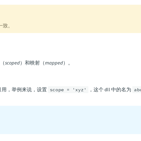
一致。
（
scoped
）和映射（
mapped
）。
式引用，举例来说，设置
，这个 dll 中的名为
scope = 'xyz'
ab