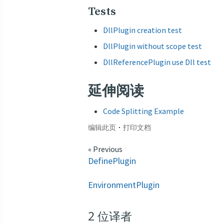
Tests
DllPlugin creation test
DllPlugin without scope test
DllReferencePlugin use Dll test
延伸阅读
Code Splitting Example
·
编辑此页
打印文档
« Previous
DefinePlugin
EnvironmentPlugin
2
位译者