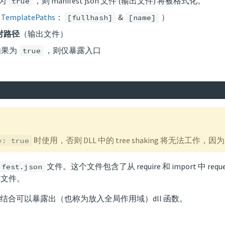
果为
，则 manifest json 文件 (输出文件) 将被格式化。
true
（
TemplatePaths
：
&
）
[fullhash]
[name]
对路径
（输出文件）
)：如果为
，则仅暴露入口
true
时使用，否则 DLL 中的 tree shaking 将无法工作，因为
y: true
文件。这个文件包含了从 require 和 import 中 requ
ifest.json
文件。
结合可以暴露出（也称为放入全局作用域）dll 函数。