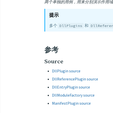
两个单独的用例，用来分别演示作用域（sc
提示
多个
和
DllPlugins
DllRefere
参考
Source
DllPlugin source
DllReferencePlugin source
DllEntryPlugin source
DllModuleFactory source
ManifestPlugin source