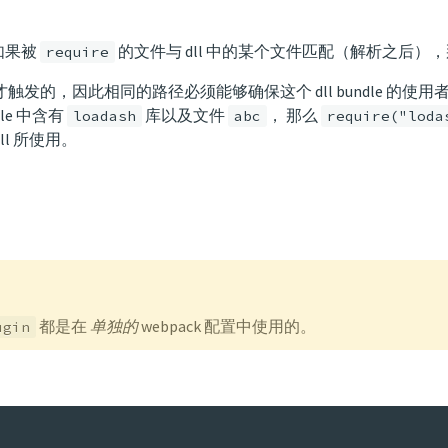
如果被
的文件与 dll 中的某个文件匹配（解析之后），
require
才触发的，因此相同的路径必须能够确保这个 dll bundle 的
le 中含有
库以及文件
， 那么
loadash
abc
require("loda
ll 所使用。
都是在
单独的
webpack 配置中使用的。
ugin